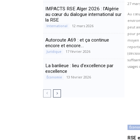
27 mars
IMPACTS RSE Alger 2026 : l’Algérie
au cœur du dialogue international sur
Au cœu
la RSE
environ
12 mars 2026
International
peut ai
pour pr
Autoroute A69 : et ça continue
moyen 
encore et encore…
reporti
17 février 2026
Juridique
(décisi
suffisa
La banlieue : lieu d’excellence par
usages d
excellence
13 février 2026
Économie
Écono
RSE e