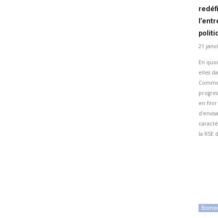
redéf
l’ent
politi
21 janv
En quoi
elles d
Comment
progres
en finir
d'envis
caracté
la RSE 
Écono