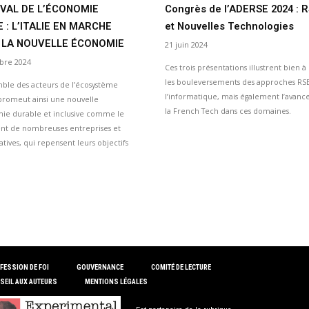
IVAL DE L’ÉCONOMIE
Congrès de l’ADERSE 2024 : 
E : L’ITALIE EN MARCHE
et Nouvelles Technologies
 LA NOUVELLE ÉCONOMIE
21 juin 2024
bre 2024
Ces trois présentations illustrent bien à l
les bouleversements des approches RSE
ble des acteurs de l’écosystème
l’informatique, mais également l’avanc
 promeut ainsi une nouvelle
la French Tech dans ces domaines.
ie durable et inclusive comme le
nt de nombreuses entreprises et
tives, qui repensent leurs objectifs
FESSION DE FOI
GOUVERNANCE
COMITÉ DE LECTURE
SEIL AUX AUTEURS
MENTIONS LÉGALES