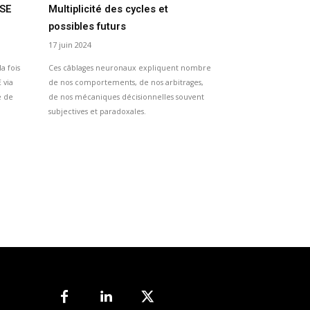
RSE
Multiplicité des cycles et
possibles futurs
17 juin 2024
a fois
Ces câblages neuronaux expliquent nombre
 via
de nos comportements, de nos arbitrages,
e de
de nos mécaniques décisionnelles souvent
subjectives et paradoxales.