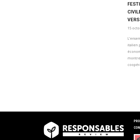
FEST
CIVIL
VERS
15 octo
L’ensem
italien
économ
montre
coopéra
PRO
CON