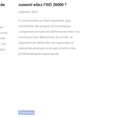
 de
suivent-elles l’ISO 26000 ?
6 janvier 2025
Il nous semble au final important que
l'ensemble des acteurs économiques
ien
comprennent bien les différences entre les
urrait
normes et les référentiels de la RSE, et
 des
disposent de tables de correspondance
n les
claires les amenant à ne pas omettre des
ique,
problématiques importantes.
Économie