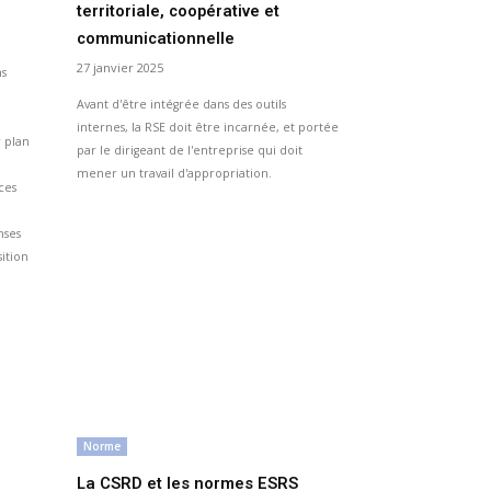
territoriale, coopérative et
communicationnelle
n
27 janvier 2025
ns
Avant d'être intégrée dans des outils
internes, la RSE doit être incarnée, et portée
 plan
par le dirigeant de l'entreprise qui doit
mener un travail d'appropriation.
ces
nses
ition
Norme
La CSRD et les normes ESRS