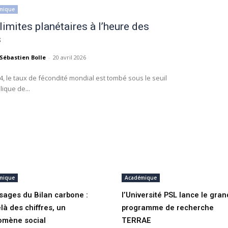
mique
limites planétaires à l’heure des
s
Sébastien Bolle
-
20 avril 2026
4, le taux de fécondité mondial est tombé sous le seuil
ique de...
mique
Académique
sages du Bilan carbone :
l’Université PSL lance le gran
là des chiffres, un
programme de recherche
omène social
TERRAE