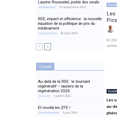
Laurine Rousselet, poète des seuils
Acadé
25 septembre 2025
Académique
Les 
RSE, impact et efficience : la nouvelle
Pic
équation de la politique de prix du
médicament
28 août 2025
Gouvernance
En 202
symbol
Conseil
Au-delà de la RSE : le tournant
régénératif – lauriers de la
régénération 2026
Acadé
3 juillet 2026
A la une
Les u
au-de
Et revoilà les ZFE !
5 juin 2026
Environnement
phén