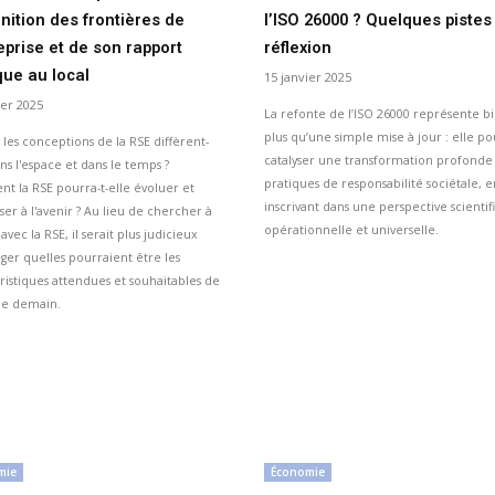
inition des frontières de
l’ISO 26000 ? Quelques pistes
reprise et de son rapport
réflexion
que au local
15 janvier 2025
ier 2025
La refonte de l’ISO 26000 représente b
plus qu’une simple mise à jour : elle po
 les conceptions de la RSE diffèrent-
catalyser une transformation profonde
ans l'espace et dans le temps ?
pratiques de responsabilité sociétale, e
 la RSE pourra-t-elle évoluer et
inscrivant dans une perspective scientif
ser à l'avenir ? Au lieu de chercher à
opérationnelle et universelle.
 avec la RSE, il serait plus judicieux
ager quelles pourraient être les
ristiques attendues et souhaitables de
de demain.
mie
Économie