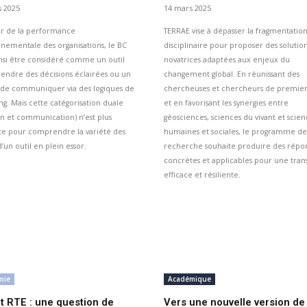
 2025
14 mars 2025
r de la performance
TERRAE vise à dépasser la fragmentatio
nementale des organisations, le BC
disciplinaire pour proposer des solutio
nsi être considéré comme un outil
novatrices adaptées aux enjeux du
endre des décisions éclairées ou un
changement global. En réunissant des
de communiquer via des logiques de
chercheuses et chercheurs de premier
ng. Mais cette catégorisation duale
et en favorisant les synergies entre
on et communication) n’est plus
géosciences, sciences du vivant et scien
nte pour comprendre la variété des
humaines et sociales, le programme de
’un outil en plein essor.
recherche souhaite produire des répo
concrètes et applicables pour une trans
efficace et résiliente.
mie
Académique
t RTE : une question de
Vers une nouvelle version de