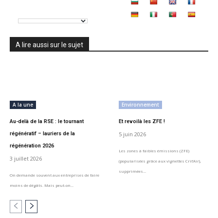
A lire aussi sur le sujet
A la une
Environnement
Au-delà de la RSE : le tournant
Et revoilà les ZFE !
régénératif – lauriers de la
5 juin 2026
régénération 2026
Les zones à faibles émissions (ZFE)
3 juillet 2026
(popularisées grâce aux vignettes Crit’Air),
supprimées...
On demande souvent aux entreprises de faire
moins de dégâts. Mais peut-on...