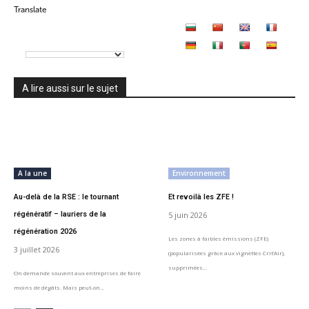
Translate
A lire aussi sur le sujet
A la une
Environnement
Au-delà de la RSE : le tournant
Et revoilà les ZFE !
régénératif – lauriers de la
5 juin 2026
régénération 2026
Les zones à faibles émissions (ZFE)
3 juillet 2026
(popularisées grâce aux vignettes Crit’Air),
supprimées...
On demande souvent aux entreprises de faire
moins de dégâts. Mais peut-on...