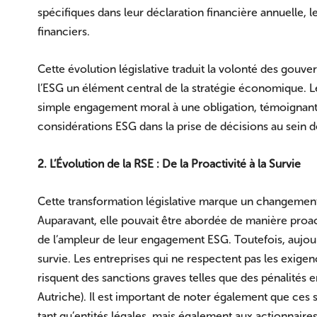
spécifiques dans leur déclaration financière annuelle, le
financiers.
Cette évolution législative traduit la volonté des gouve
l’ESG un élément central de la stratégie économique. Le
simple engagement moral à une obligation, témoignant 
considérations ESG dans la prise de décisions au sein d
2. L’Évolution de la RSE : De la Proactivité à la Survie
Cette transformation législative marque un changement s
Auparavant, elle pouvait être abordée de manière proac
de l’ampleur de leur engagement ESG. Toutefois, aujour
survie. Les entreprises qui ne respectent pas les exig
risquent des sanctions graves telles que des pénalités
Autriche). Il est important de noter également que ces 
tant qu’entités légales, mais également aux actionnaires