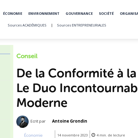
ÉCONOMIE
ENVIRONNEMENT
GOUVERNANCE
SOCIÉTÉ
ORGANIS
Sources ACADÉMIQUES
Sources ENTREPRENEURIALES
Conseil
De la Conformité à la
Le Duo Incontournabl
Moderne
Ecrit par
Antoine Grondin
Économie
14 novembre 2023
4
min.
de lecture