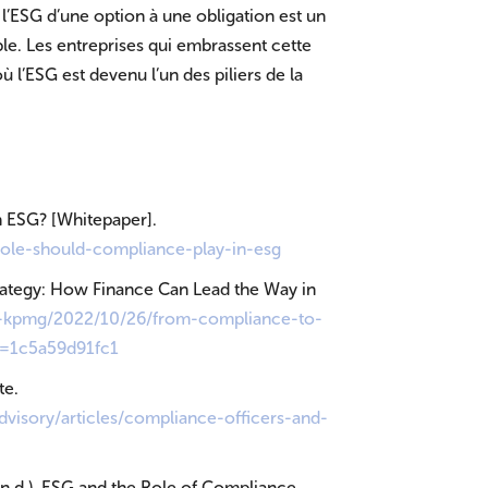
 l’ESG d’une option à une obligation est un
ble. Les entreprises qui embrassent cette
 l’ESG est devenu l’un des piliers de la
n ESG? [Whitepaper].
role-should-compliance-play-in-esg
ategy: How Finance Can Lead the Way in
ts-kpmg/2022/10/26/from-compliance-to-
=1c5a59d91fc1
te.
dvisory/articles/compliance-officers-and-
n.d.). ESG and the Role of Compliance.