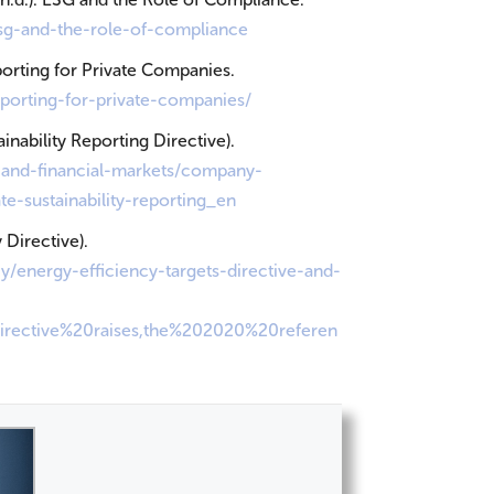
esg-and-the-role-of-compliance
orting for Private Companies.
eporting-for-private-companie
s/
inability Reporting Directive).
n-and-financial-markets/company-
-sustainability-reporti
ng_en
 Directive).
cy/energy-efficiency-targets-directive-and-
irective%20raises,the%202020%20referen