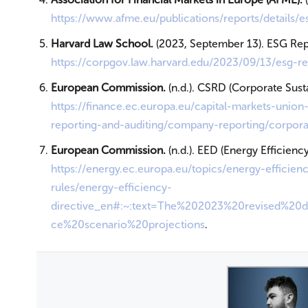
https
://www.afme.eu/publications/reports/details/
Harvard Law School.
(2023, September 13). ESG Rep
https://corpgov.law.harvard.edu/2023/09/13/esg-r
European Commission.
(n.d.). CSRD (Corporate Susta
ht
tps://finance.ec.europa.eu/capital-markets-unio
reporting-and-auditing/company-reporting/corporate
European Commission.
(n.d.). EED (Energy Efficiency
https://energy.ec.europa.eu/topics/energy-efficien
rul
es/energy-efficiency-
directive_en#:~:text=The%202023%20revised%20d
ce%20scenario%20projections
.