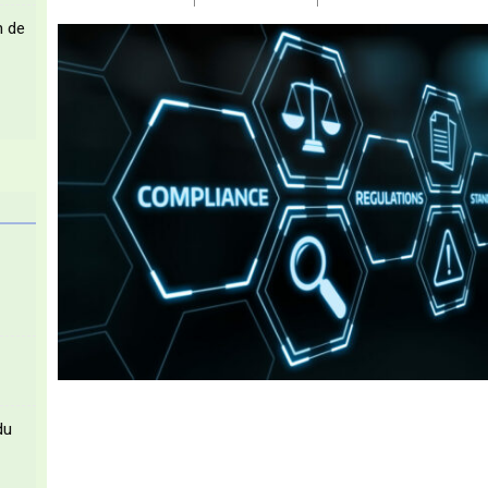
n de
du