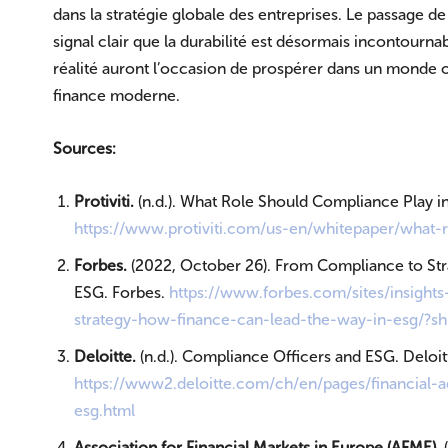
dans la stratégie globale des entreprises. Le passage de
signal clair que la durabilité est désormais incontourna
réalité auront l’occasion de prospérer dans un monde où
finance moderne.
Sources:
Protiviti.
(n.d.). What Role Should Compliance Play i
https://www.protiviti.com/us-en/whitepaper/what-
Forbes.
(2022, October 26). From Compliance to Str
ESG. Forbes.
https://www.forbes.
com/sites/insigh
strategy-how-finance-can-lead-the-way-in-esg/?sh
Deloitte.
(n.d.). Compliance Officers and ESG. Deloit
https://www2.deloitte.com/ch/en/pages/financial-a
esg
.html
Association for Financial Markets in Europe (AFME).
(