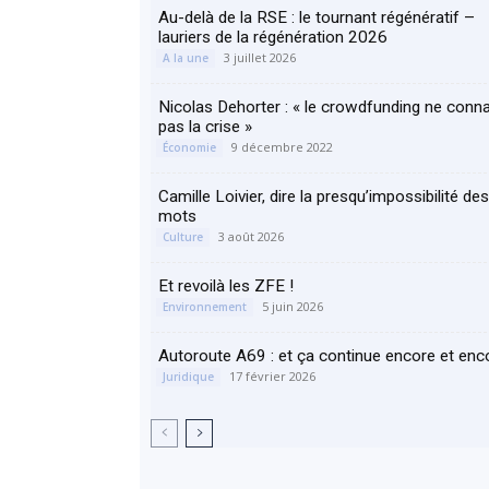
Au-delà de la RSE : le tournant régénératif –
lauriers de la régénération 2026
3 juillet 2026
A la une
Nicolas Dehorter : « le crowdfunding ne conna
pas la crise »
9 décembre 2022
Économie
Camille Loivier, dire la presqu’impossibilité des
mots
3 août 2026
Culture
Et revoilà les ZFE !
5 juin 2026
Environnement
Autoroute A69 : et ça continue encore et en
17 février 2026
Juridique