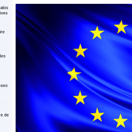
nabis
ives
ire
les
sses
e
re de