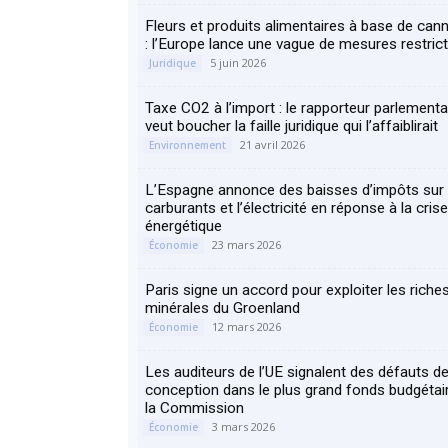
Fleurs et produits alimentaires à base de can
: l’Europe lance une vague de mesures restrict
5 juin 2026
Juridique
Taxe CO2 à l’import : le rapporteur parlementa
veut boucher la faille juridique qui l’affaiblirait
21 avril 2026
Environnement
L’Espagne annonce des baisses d’impôts sur 
carburants et l’électricité en réponse à la crise
énergétique
23 mars 2026
Économie
Paris signe un accord pour exploiter les riche
minérales du Groenland
12 mars 2026
Économie
Les auditeurs de l’UE signalent des défauts d
conception dans le plus grand fonds budgétai
la Commission
3 mars 2026
Économie