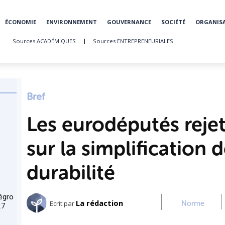
ÉCONOMIE
ENVIRONNEMENT
GOUVERNANCE
SOCIÉTÉ
ORGANIS
Sources ACADÉMIQUES
Sources ENTREPRENEURIALES
Bref
Les eurodéputés reje
sur la simplification 
durabilité
égro
La rédaction
Ecrit par
Norme
27