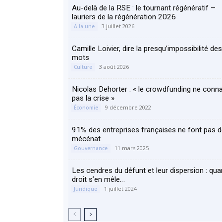
Au-delà de la RSE : le tournant régénératif –
lauriers de la régénération 2026
3 juillet 2026
A la une
Camille Loivier, dire la presqu’impossibilité des
mots
3 août 2026
Culture
Nicolas Dehorter : « le crowdfunding ne conna
pas la crise »
9 décembre 2022
Économie
91% des entreprises françaises ne font pas 
mécénat
11 mars 2025
Gouvernance
Les cendres du défunt et leur dispersion : qua
droit s’en mêle…
1 juillet 2024
Juridique