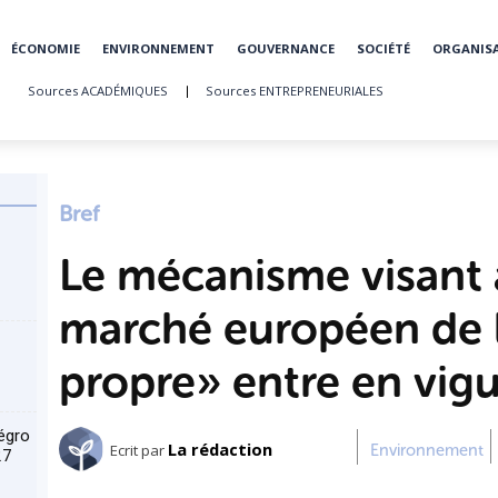
ÉCONOMIE
ENVIRONNEMENT
GOUVERNANCE
SOCIÉTÉ
ORGANIS
Sources ACADÉMIQUES
Sources ENTREPRENEURIALES
Bref
Le mécanisme visant à
marché européen de 
propre » entre en vig
égro
La rédaction
Ecrit par
Environnement
27